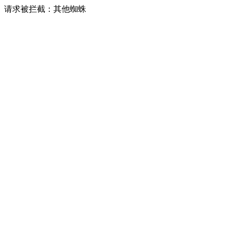
请求被拦截：其他蜘蛛