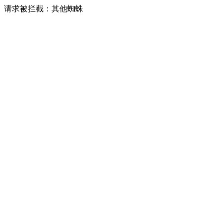
请求被拦截：其他蜘蛛