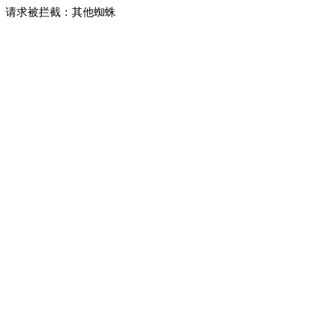
请求被拦截：其他蜘蛛