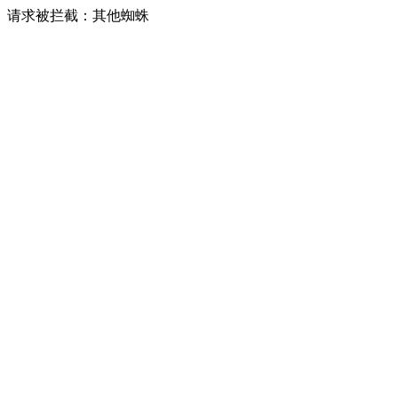
请求被拦截：其他蜘蛛