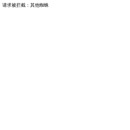
请求被拦截：其他蜘蛛