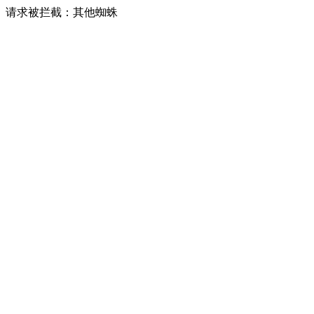
请求被拦截：其他蜘蛛