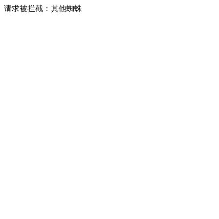
请求被拦截：其他蜘蛛