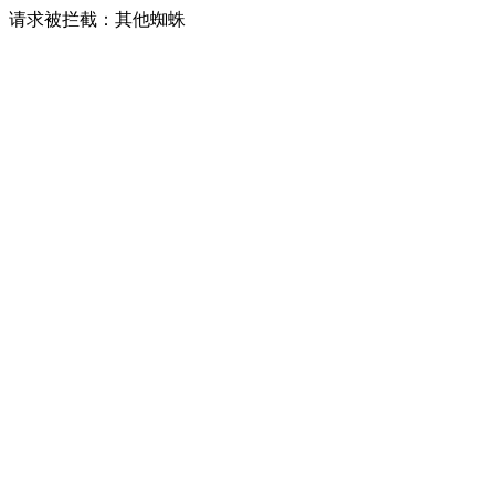
请求被拦截：其他蜘蛛