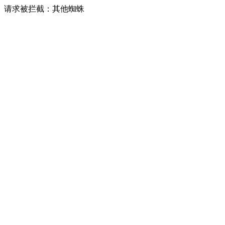
请求被拦截：其他蜘蛛