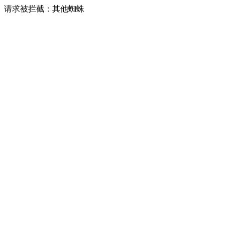
请求被拦截：其他蜘蛛