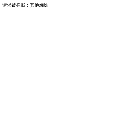
请求被拦截：其他蜘蛛