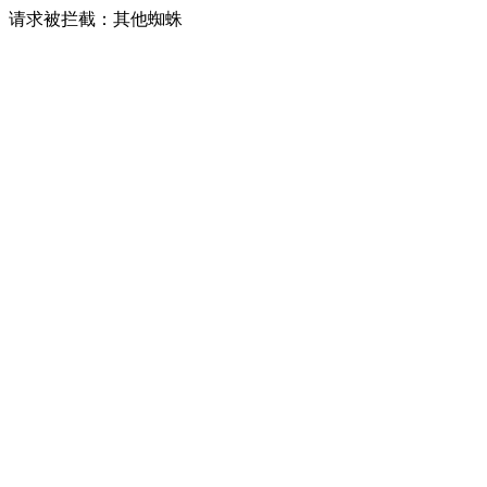
请求被拦截：其他蜘蛛