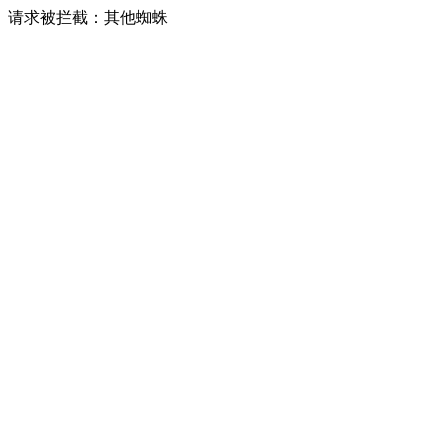
请求被拦截：其他蜘蛛