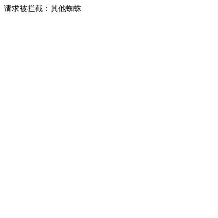
请求被拦截：其他蜘蛛