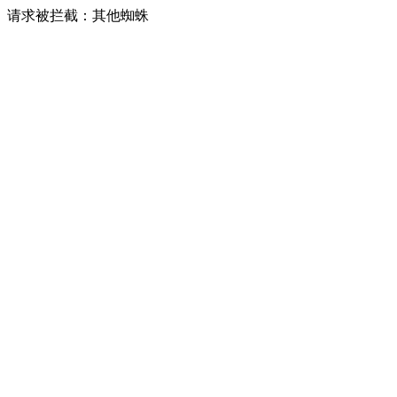
请求被拦截：其他蜘蛛