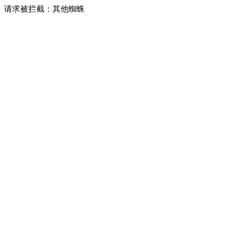
请求被拦截：其他蜘蛛