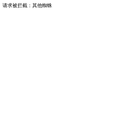
请求被拦截：其他蜘蛛