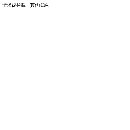
请求被拦截：其他蜘蛛