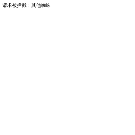
请求被拦截：其他蜘蛛