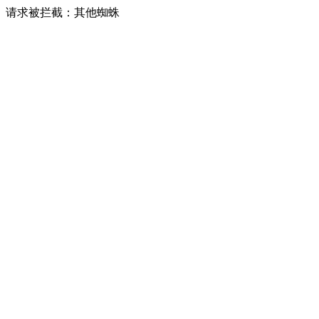
请求被拦截：其他蜘蛛