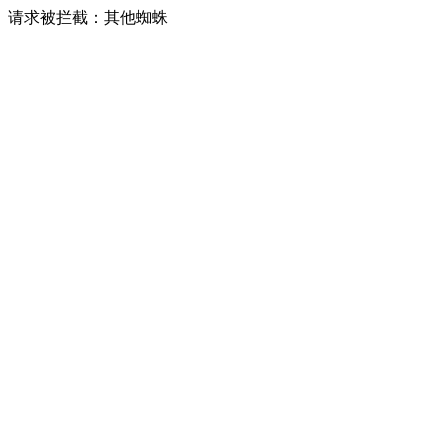
请求被拦截：其他蜘蛛