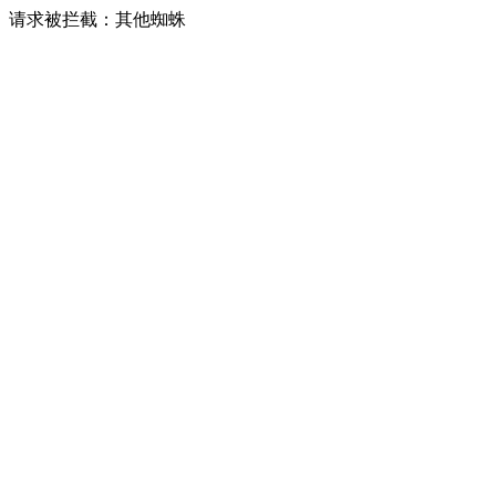
请求被拦截：其他蜘蛛