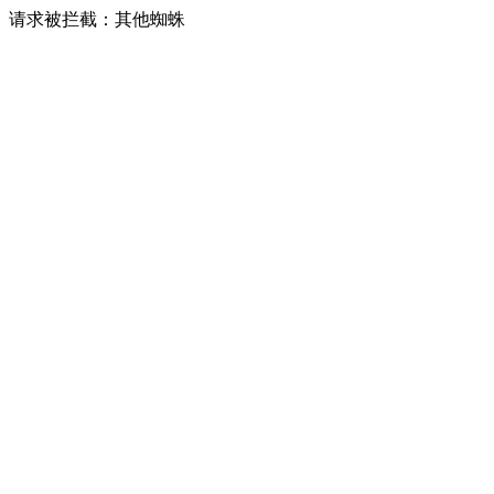
请求被拦截：其他蜘蛛