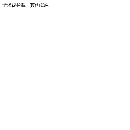
请求被拦截：其他蜘蛛