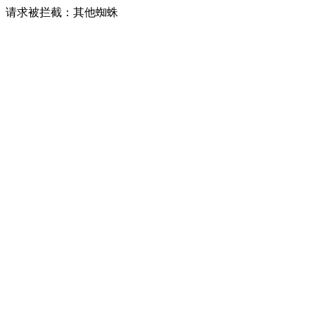
请求被拦截：其他蜘蛛