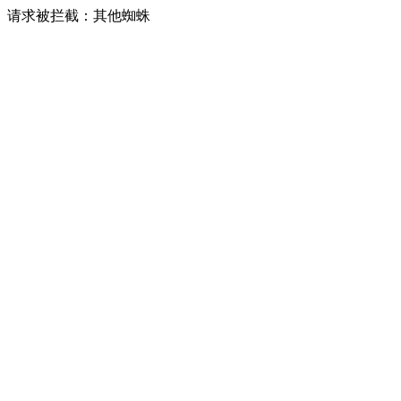
请求被拦截：其他蜘蛛