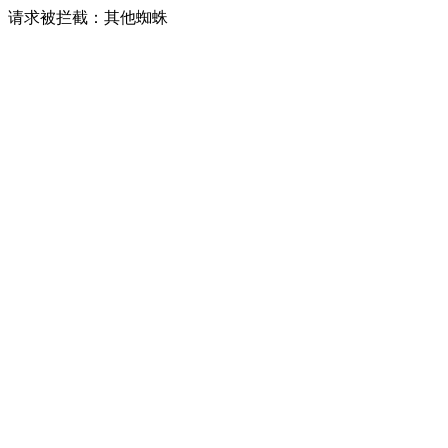
请求被拦截：其他蜘蛛