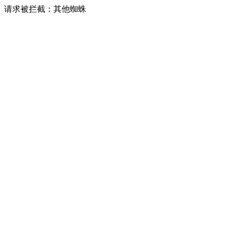
请求被拦截：其他蜘蛛