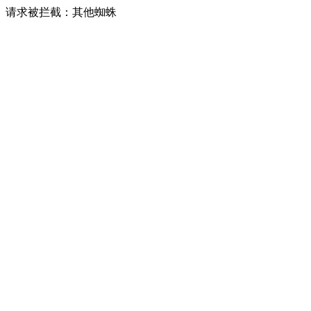
请求被拦截：其他蜘蛛