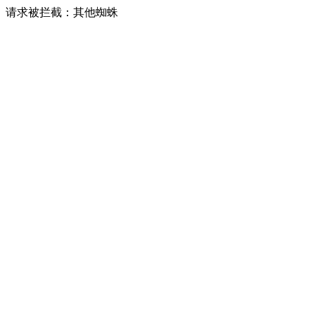
请求被拦截：其他蜘蛛