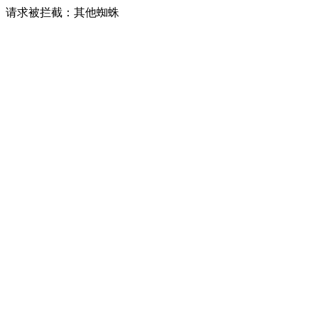
请求被拦截：其他蜘蛛