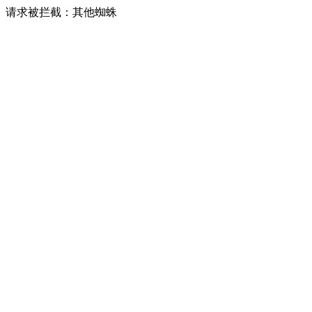
请求被拦截：其他蜘蛛