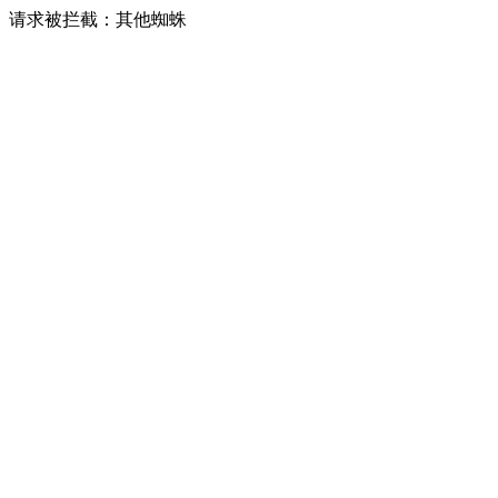
请求被拦截：其他蜘蛛