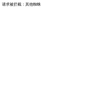
请求被拦截：其他蜘蛛