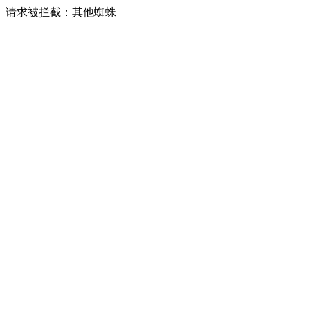
请求被拦截：其他蜘蛛