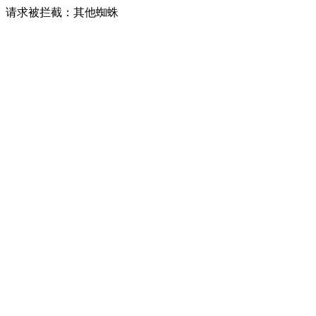
请求被拦截：其他蜘蛛