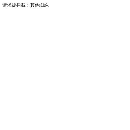
请求被拦截：其他蜘蛛