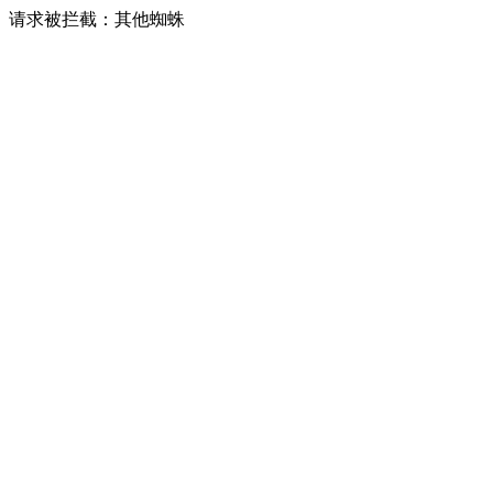
请求被拦截：其他蜘蛛