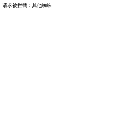
请求被拦截：其他蜘蛛