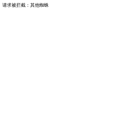
请求被拦截：其他蜘蛛