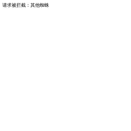
请求被拦截：其他蜘蛛