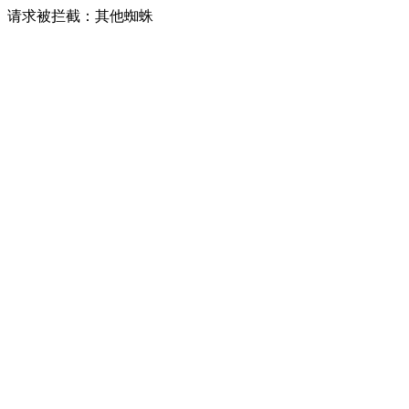
请求被拦截：其他蜘蛛