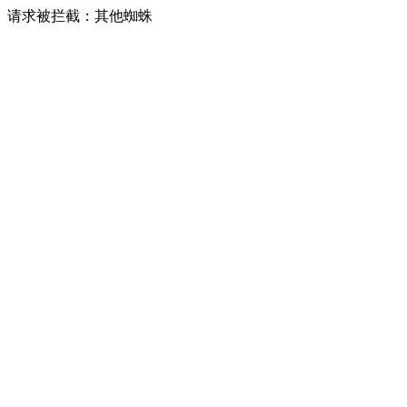
请求被拦截：其他蜘蛛