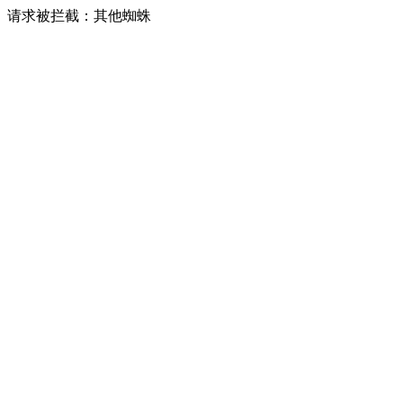
请求被拦截：其他蜘蛛