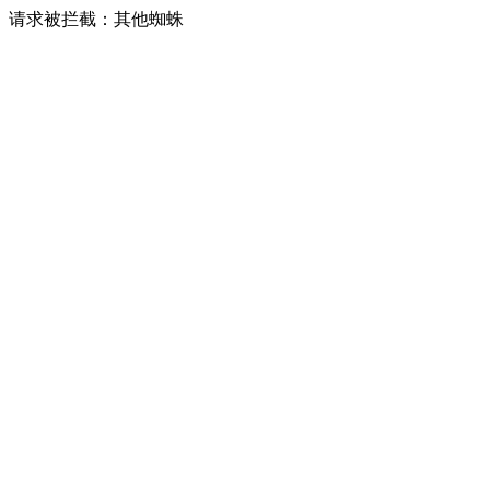
请求被拦截：其他蜘蛛