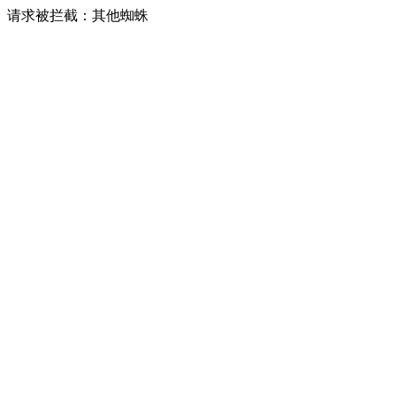
请求被拦截：其他蜘蛛