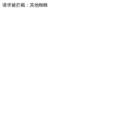
请求被拦截：其他蜘蛛