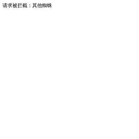
请求被拦截：其他蜘蛛