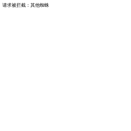
请求被拦截：其他蜘蛛