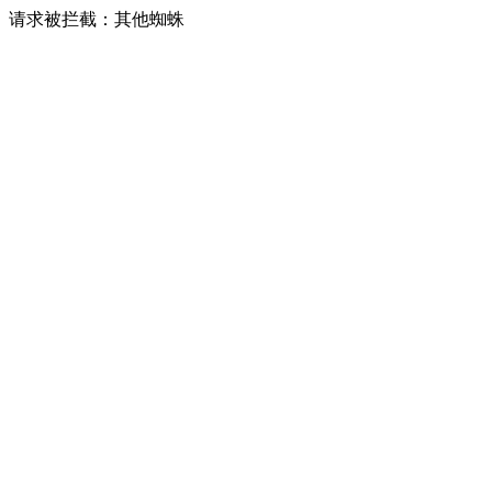
请求被拦截：其他蜘蛛